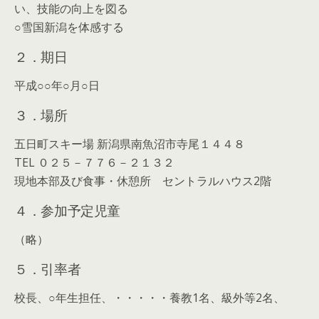
い、技能の向上を図る
○雪国新潟を体感する
２．期日
平成○○年○月○日
３．場所
五日町スキー場 新潟県南魚沼市寺尾１４４８
TEL ０２５－７７６－２１３２
現地本部及び食事・休憩所 セントラルハウス2階
４．参加予定児童
（略）
５．引率者
校長、○年生担任、・・・・・養教1名、級外等2名、