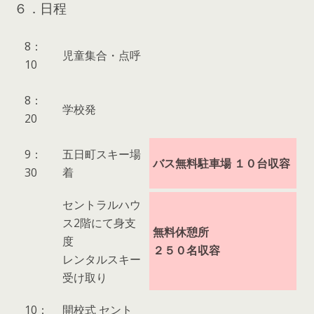
６．日程
8：
児童集合・点呼
10
8：
学校発
20
9：
五日町スキー場
バス無料駐車場 １０台収容
30
着
セントラルハウ
ス2階にて身支
無料休憩所
度
２５０名収容
レンタルスキー
受け取り
10：
開校式 セント