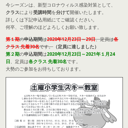
今シーズンは、新型コロナウィルス感染対策として、
クラス
により
受講時間
を
分けて
開催いたします。
詳しくは下記申込用紙にてご確認ください。
何卒、ご理解のほどよろしくお願い致します。
第１期
の
申込期間
は
2020年12月23日～29日
、定員は
各
クラス 先着30名
です。
（定員に達しました）
第２期
の
申込期間
は
2020年12月23日～2021年１月24
日
、定員は
各クラス 先着30名
です。
大勢のご参加をお待ちしております。