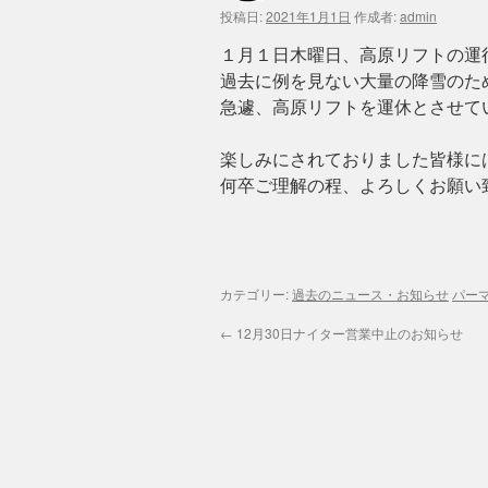
投稿日:
2021年1月1日
作成者:
admin
ン
１月１日木曜日、高原リフトの運
ツ
過去に例を見ない大量の降雪のた
へ
急遽、高原リフトを運休とさせて
ス
楽しみにされておりました皆様に
何卒ご理解の程、よろしくお願い
キ
ッ
プ
カテゴリー:
過去のニュース・お知らせ
パー
←
12月30日ナイター営業中止のお知らせ