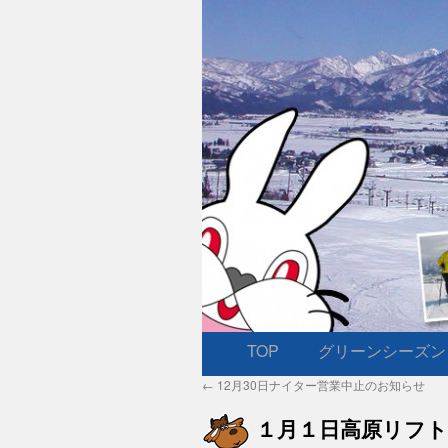
TOP
グリーンシーズン
コ
←
12月30日ナイター営業中止のお知らせ
ン
１月１日高原リフト
テ