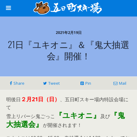
2021年2月19日
21日『ユキオニ』＆『鬼大抽選
会』開催！
Share
Tweet
Pin
Mail
２月21日（日）
明後日
、五日町スキー場内特設会場に
て
『ユキオニ』
『鬼
雪上リバーシ鬼ごっこ
及び
大抽選会』
が開催されます！