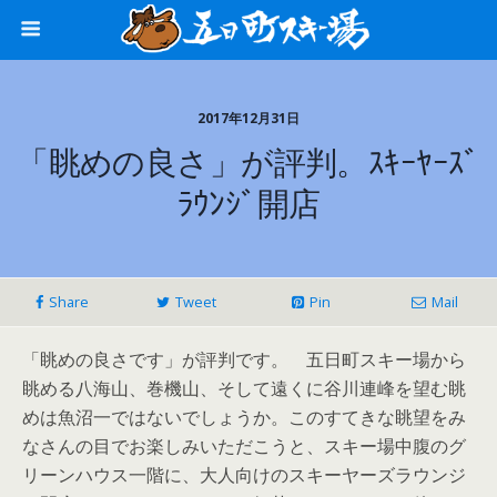
2017年12月31日
「眺めの良さ」が評判。ｽｷｰﾔｰｽﾞ
ﾗｳﾝｼﾞ開店
Share
Tweet
Pin
Mail
「眺めの良さです」が評判です。 五日町スキー場から
眺める八海山、巻機山、そして遠くに谷川連峰を望む眺
めは魚沼一ではないでしょうか。このすてきな眺望をみ
なさんの目でお楽しみいただこうと、スキー場中腹のグ
リーンハウス一階に、大人向けのスキーヤーズラウンジ