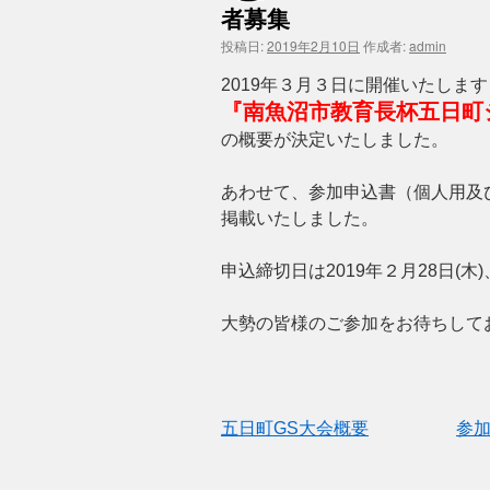
者募集
ン
投稿日:
2019年2月10日
作成者:
admin
ツ
2019年３月３日に開催いたします
へ
『南魚沼市教育長杯五日町
の概要が決定いたしました。
ス
キ
あわせて、参加申込書（個人用及
掲載いたしました。
ッ
プ
申込締切日は2019年２月28日(
大勢の皆様のご参加をお待ちして
五日町GS大会概要
参加