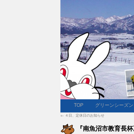
TOP
グリーンシーズン
コ
←
４日、定休日のお知らせ
ン
『南魚沼市教育長杯
テ