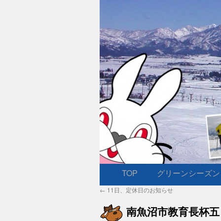
TOP
グリーンシーズン
コ
←
11日、定休日のお知らせ
ン
南魚沼市教育長杯五
テ