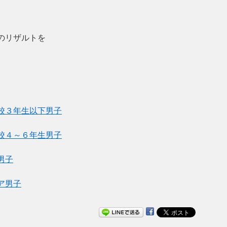
のリザルトを
校３年生以下男子
校４～６年生男子
男子
ア男子