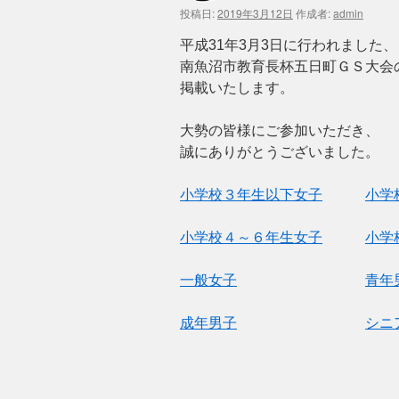
投稿日:
2019年3月12日
作成者:
admin
ン
平成31年3月3日に行われました、
ツ
南魚沼市教育長杯五日町ＧＳ大会
へ
掲載いたします。
ス
大勢の皆様にご参加いただき、
誠にありがとうございました。
キ
ッ
小学校３年生以下女子
小学
プ
小学校４～６年生女子
小学
一般女子
青年
成年男子
シニ